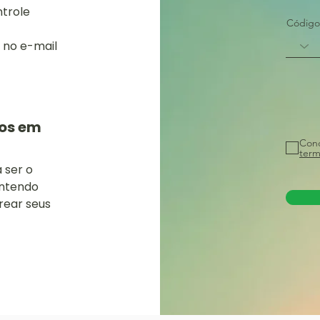
ntrole
Código
 no e-mail
tos em
Conc
term
 ser o
antendo
rear seus